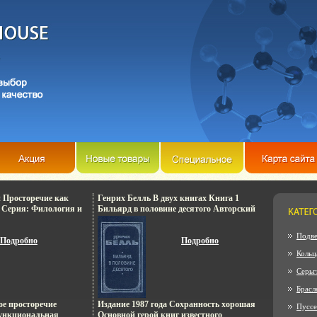
и Просторечие как
Генрих Белль В двух книгах Книга 1
 Серия: Филология и
Бильярд в половине десятого Авторский
сборник Букинистическое издание
Издательство: Лумина, 1987 г Твердый
Подве
Подробно
переплет, 512 стр Тираж: 200000 экз
Подробно
Формат: 84x108/32 (~130х205 мм) инфо
Кольц
10008p.
Серьг
Брасл
ое просторечие
Издание 1987 года Сохранность хорошая
Пусс
функциональная
Основной герой книг известного