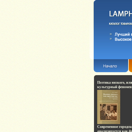
Поэтика низкого, ил
культурный феномен
культура инфо 765t.
Современное городск
анализируется как 