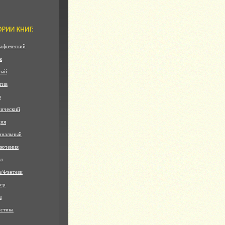
афический
к
ный
тив
а
ический
дия
инальный
лючения
л
а/Фэнтези
ер
ы
стика