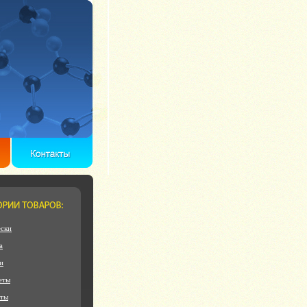
ски
а
и
еты
еты