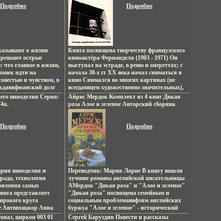
анит нас вернуться
5 стр Тираж: 100000
Подробно
Подробно
гает подробное
 (~143х205 мм) инфо
чательностей
етных иллюстраций
жи.
сказывают о жизни
Книга посвящена творчеству французского
 решают острые
киноактёра Фернанделя (1903 - 1971) Он
 что главное в жизни,
выступал на эстраде, в ревю и опереттах; с
ловек идти на
начала 30-х гг XX века начал сниматься в
совестью и чувством, в
кино Снимался во многих картинах (не
аждаввфюанский долг
всегдаввцем художественно значительных),
 какому душевному
в которых создал комическую маску
его виноделия Серия:
Айрис Мердок Комплект из 4 книг Дикая
ривести легкая,
обаятельного простака, неунывающего
4u.
роза Алое и зеленое Авторский сборник
ствие романа
неудачника Откровенная буффонада
Букинистическое издание Сохранность:
йны в Западной
отличала большинство его фильмов В ряде
Хорошая Издательство: Борисфен, 1995 г
в наши дни
ролей проявилось тяготение актёра к
Подробно
Твердый переплет, 528 стр ISBN 5-7707-
Подробно
ная девочка Роман c
драматическим, психологически сложным
7496-7 Формат: 84x108/32 (~130х205 мм)
c 207-254 Авнюврвтор
образам Творчество вняаюФернанделя
инфо 10123p.
тесно связано с традициями фарса,
ярмарочных представлений, с народными
типами французского Прованса Автор
Мирон Черненко.
ория виноделия и
Переводчик: Мария Лорие В книгу вошли
рада, технология
лучшие романы английской писательницы
товления самых
АМердок "Дикая роза" и "Алое и зеленое"
нига представляет
"Дикая роза" посвящена семейным и
широкого круга
социальным проблемаввфзям английских
ие Автввхщжор Анна
буржуа "Алое и зеленое" - исторический
роман, в котором трагикомедия бытия
топаз, циркон 003 01
Сергей Баруздин Повести и рассказы