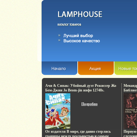
Ачи & Сипак: Убойный дуэт Режиссер Жо
Менанд
Бем-Джин Jo Beom-jin инфо 12748s.
Библио
11651t.
Подробно
От издателя В мире, где давно стерлись
Первую 
границы между реальностью и самым
следующ