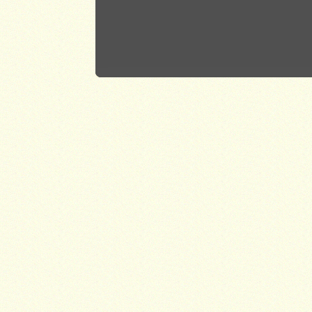
приторно сладкой голливудской анимации,
так и от характерного японского аниме
Разрушительный визуальный удар экшн-
сцен, смело написанные диалоги и сцены,
не оставляющие камня на камне от
всевозможных табу - все это делает картину
новым словом не только в южнокорейской,
но и в мировой анимации Режиссер и
продюсер анимационного беспредела -
дебютант Жо Бем-Джин, для которого
"Ачи & Сипак" стал громким,
истерически смешным, но с восторгом
принятым на фестивалях и уже ставшим
бестселлером - прорывом в мир большого
кино Не рекомендуется для просмотра
лицам моложе 18 лет Дополнительные
материалы Российский видеоролик
Киноролик Музыкальный клип Создание
фильма Предварительный ролик Интервью
Невошедшие сцены Премьера фильма
Анонсы Режиссер Жо Бем-Двуищнжин Jo
Beom-jin.