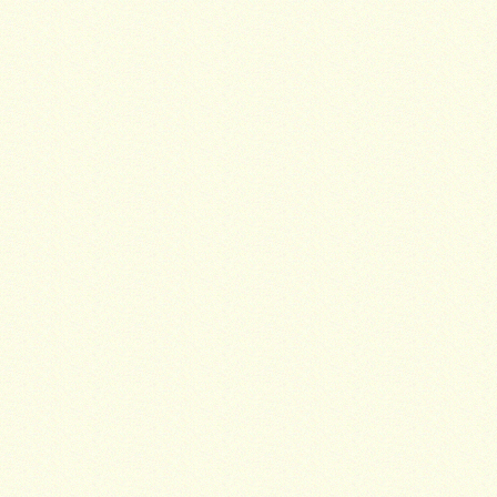
шедеврах Zeвоццдn Zone Дизайнеры
изменили традиционному подходу создания
украшений, как деталей украшающих
образ Украшения Zen Zone дарят вам
привилегию избранных – подчеркивать,
менять и создавать свой неповторимый
образ, приобретая при этом заряд
настроения и уверенность в своем успехе.