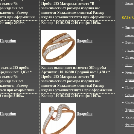
Колье
 золото *В
Проба: 585 Материал: золото *В
ра изделия вес
зависимости от размера изделия вес
клиенты! Размер
меняется Уважаемые клиенты! Размер
фтся при оформлении
изделия уточняевгхэхтся при оформлении
заказа.
0 г инфо 2098w.
Кольцо 110102880 2010 г инфо 2105w.
Биогр
Боеви
Подробно
Подробно
Воен
Детек
Драм
Истор
 золота 585 пробы
Кольцо выполнено из золота 585 пробы
едний вес: 1,83 г *
Артикул: 110102880 Средний вес: 1,428 г *
Коме
 золото *В
Проба: 585 Материал: золото *В
Крим
ра изделия вес
зависимости от размера изделия вес
клиенты! Размер
меняется Уважаемые клиенты! Размер
Прик
эчся при оформлении
изделия уточняевгхэщтся при оформлении
заказа.
Сериа
0 г инфо 2106w.
Кольцо 110102758 2010 г инфо 2107w.
Сказк
Трилл
Подробно
Подробно
Ужас
Фанта