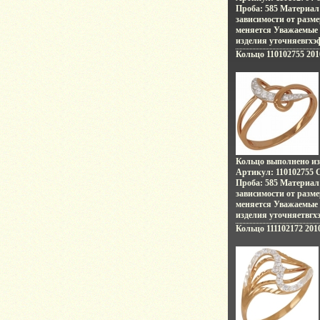
Проба: 585 Материал:
зависимости от разме
меняется Уважаемые 
изделия уточняевгхэ
заказа.
Кольцо 110102755 201
Кольцо выполнено из
Артикул: 110102755 Ср
Проба: 585 Материал:
зависимости от разме
меняется Уважаемые 
изделия уточняетвгх
заказа.
Кольцо 111102172 201