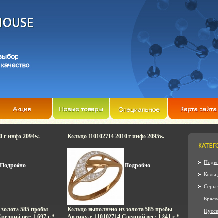
0 г инфо 2094w.
Кольцо 110102714 2010 г инфо 2095w.
Подве
Подробно
Подробно
Кольц
Серьг
Брасл
 золота 585 пробы
Кольцо выполнено из золота 585 пробы
Пусс
едний вес: 1,697 г *
Артикул: 110102714 Средний вес: 1,841 г *