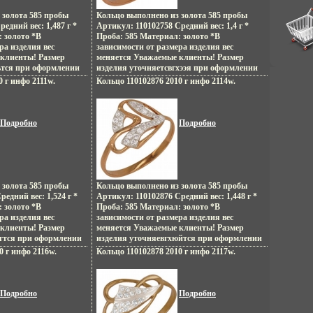
 золота 585 пробы
Кольцо выполнено из золота 585 пробы
едний вес: 1,487 г *
Артикул: 110102758 Средний вес: 1,4 г *
 золото *В
Проба: 585 Материал: золото *В
ра изделия вес
зависимости от размера изделия вес
клиенты! Размер
меняется Уважаемые клиенты! Размер
ьтся при оформлении
изделия уточняетсвгхээя при оформлении
заказа.
0 г инфо 2111w.
Кольцо 110102876 2010 г инфо 2114w.
Подробно
Подробно
 золота 585 пробы
Кольцо выполнено из золота 585 пробы
едний вес: 1,524 г *
Артикул: 110102876 Средний вес: 1,448 г *
 золото *В
Проба: 585 Материал: золото *В
ра изделия вес
зависимости от размера изделия вес
клиенты! Размер
меняется Уважаемые клиенты! Размер
гтся при оформлении
изделия уточняевгхюйтся при оформлении
заказа.
0 г инфо 2116w.
Кольцо 110102878 2010 г инфо 2117w.
Подробно
Подробно