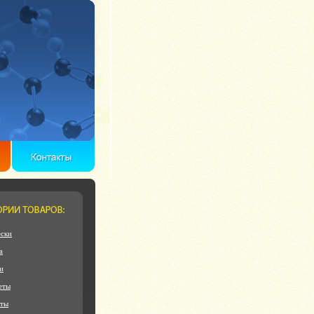
ски
а
и
еты
еты