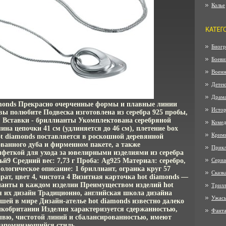
Колье
Биогр
Боеви
Воен
Детек
Драм
monds Прекрасно очерченные формы и плавные линии
Истор
вы полюбите Подвеска изготовлена из серебра 925 пробы,
 Вставки - бриллианты Укомплектована серебряной
Коме
на цепочки 41 см (удлиняется до 46 см), плетение box
Крим
ot diamonds поставляется в роскошной деревянной
ованного дуба и фирменном пакете, а также
Прик
лфеткой для ухода за ювелирными изделиями из серебра
й9 Средний вес: 7,73 г Проба: Ag925 Материал: серебро,
Сериа
логическое описание: 1 бриллиант, огранка круг 57
Сказк
карат, цвет 4, чистота 4 Визитная карточка hot diamonds —
анты в каждом изделии Преимуществом изделий hot
Трилл
я их дизайн Традиционно, английская школа дизайна
Ужас
шей в мире Дизайн-ателье hot diamonds известно далеко
икобритании Изделия характеризуется сдержанностью,
Фанта
вю, чистотой линий и сбалансированностью, имеют
запоминающийся стиль.