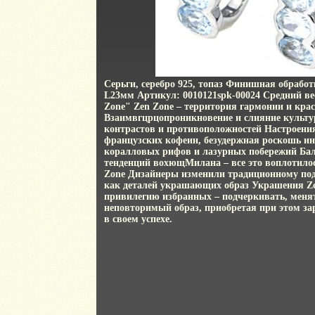
Серьги, серебро 925, топаз Финишная обрабо
L23мм Артикул: 0010121spk-00024 Средний вес
Zone" Zen Zone – территория гармонии и кра
Взаимвгцрцопроникновение и слияние культур
контрастов и противоположностей Настроения
французских кофеин, безудержная роскошь и
коралловых рифов и лазурных побережий Ба
тенденций вохющМилана – все это воплотило
Zone Дизайнеры изменили традиционному под
как деталей украшающих образ Украшения Ze
привилегию избранных – подчеркивать, менят
неповторимый образ, приобретая при этом за
в своем успехе.