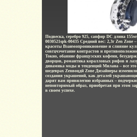
Подвеска, серебро 925, сапфир DC длина 155
0030521spk-00435 Средний вес: 2,3г Zen Zone 
красоты Взаимопроникновение и слияние куль
совгцчэчетание контрастов и противоположно
Токио, обаяние французских кофеин, безудер
дворцов, романтика коралловых рифов и лаз
динамика моды и тенденций Милана – все эт
шедеврах Zenвоцдй Zone Дизайнеры изменили
создания украшений, как деталей украшающи
дарят вам привилегию избранных – подчеркив
неповторимый образ, приобретая при этом за
в своем успехе.