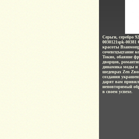
Серьги, серебро 
0030121spk-00381 
красоты Взаимопр
сочевгцъцтание к
Токио, обаяние ф
дворцов, романти
динамика моды и 
шедеврах Zen Zво
создания украшен
дарят вам привил
неповторимый обр
в своем успехе.