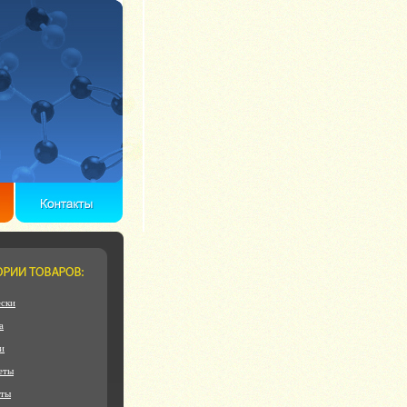
ски
а
и
еты
еты