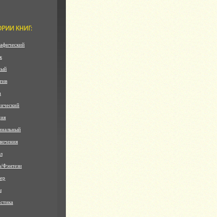
афический
к
ный
тив
а
ический
дия
инальный
лючения
л
а/Фэнтези
ер
ы
стика