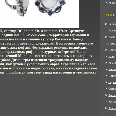
Колье
Биогр
Боеви
925, сапфир DC длина 23мм ширина 17мм Артикул:
Средний вес: 9,85г Zen Zone – территория гармонии и
Воен
оникновение и слияние культур Востока и Запада,
онтрастов и противоположностей Настроения неонового
Детек
ранцузских кофеин, безудержная роскошь индийских
Драм
ка коралловых рифов и лазурных побережий Бали,
тенденций Милана – все это воплотилось в ювелирных
Истор
цзбone Дизайнеры изменили традиционному подходу
Коме
ий, как деталей украшающих образ Украшения Zen Zone
егию избранных – подчеркивать, менять и создавать свой
Крим
аз, приобретая при этом заряд настроения и уверенность
Прик
Сериа
Сказк
Трилл
Ужас
Фанта