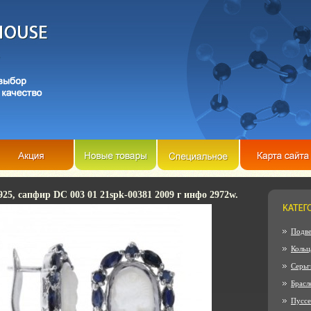
925, сапфир DC 003 01 21spk-00381 2009 г инфо 2972w.
Подве
Кольц
Серьг
Брасл
Пусс