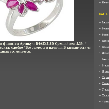
Колье
Биогр
Боеви
Воен
Детек
 и фианитом Артикул: R4A5X518D Средний вес: 5,39г *
Драм
ериал: серебро *Все размеры в наличии В зависимости от
вхпъщ вес меняется.
Истор
Коме
Крим
Прик
Сериа
Сказк
Трилл
Ужас
Фанта