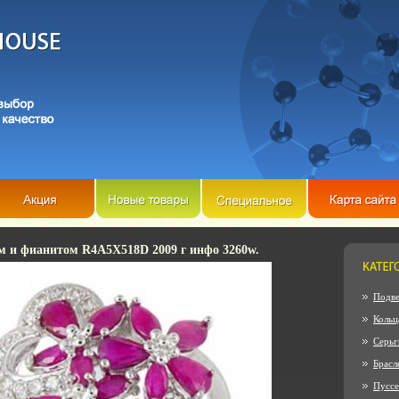
м и фианитом R4A5X518D 2009 г инфо 3260w.
Подве
Кольц
Серьг
Брасл
Пусс