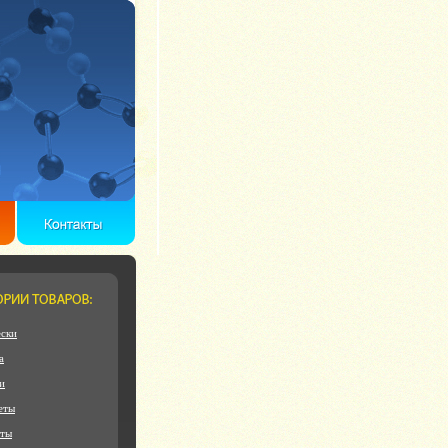
ски
а
и
еты
еты