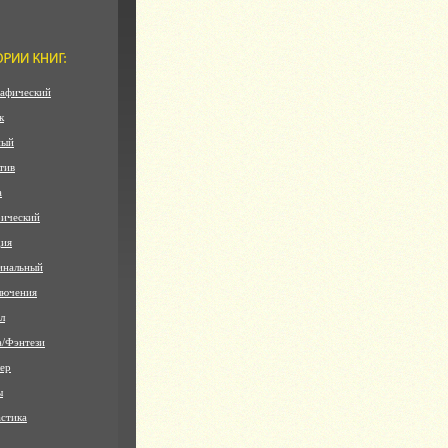
афический
к
ный
тив
а
ический
дия
инальный
лючения
л
а/Фэнтези
ер
ы
стика