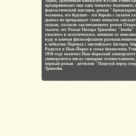
Торна, сраженный кинжалом Кэтлин Рейнолдс
предпринимает еще одну попытку подчинить 
фантастической мистики, роман "Армагеддон-
человека, его будущее - это борьба с силами з
дьявол не прекращает своих попыток завладе
скован, согласно заключающему роман Откро
тысячу лет Роман Питера Тримейна "Зомби" -
ужасного и экзотического, начиная от описан
вуду и кончая философскими размышлениями 
к небытию Перевод с английского Авторы Ай
Родился в Нью-Йорке в семье бизнесмена Учи
1950 году окончил Нью-йоркский университет
университета писал сценарии телепостановок;
первый роман - детектив "Поцелуй перед см
Тримейн.