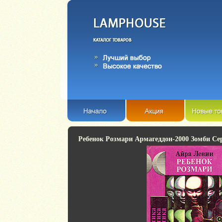
Ребенок Розмари Армагеддон-2000 Зомби Се