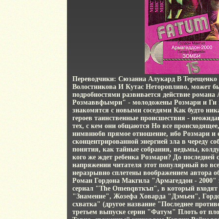
Переводчики: Сюзанна Алукард В Терещенко
Волостникова И Кутас Неторопливо, может б
подробностями развивается действие романа
Розмаввфымри" - молодожены Розмари и Ги 
знакомятся с новыми соседями Как будто ник
героев таинственные происшествия - неожида
тех, с кем они общаются Но все происходящее,
нимвнюбв прямое отношение, ибо Розмари и 
сконцентрированной энергией зла в череду с
понятия, как тайные собрания, ведьмы, колду
кого же ждет ребенка Розмари? До последней
напряжении читателя этот популярный во вс
неразрывно сплетены воображением автора о
Роман Гордона Макгила "Армагеддон - 2000"
сериал "The Omenqвткъп", в который входят 
"Знамение", Жозефа Ховарда "Дэмьен", Горд
схватка" (другое название "Последнее проти
третьем выпуске серии "Фатум" Плоть от пло