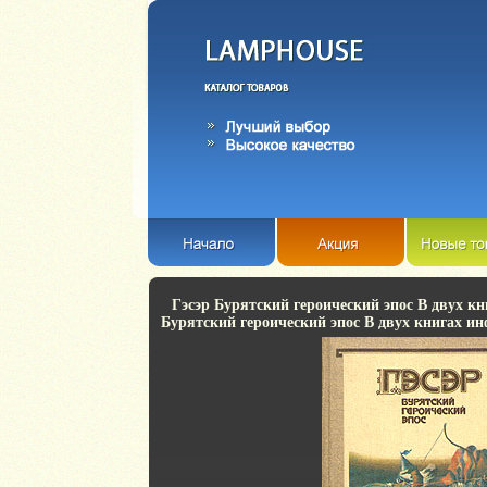
Гэсэр Бурятский героический эпос В двух кн
Бурятский героический эпос В двух книгах ин