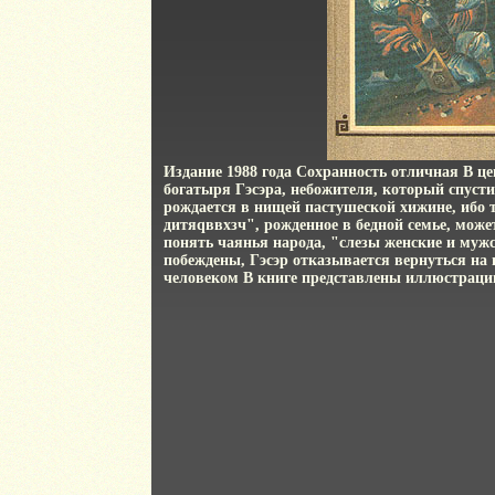
Издание 1988 года Сохранность отличная В це
богатыря Гэсэра, небожителя, который спусти
рождается в нищей пастушеской хижине, ибо 
дитяqввхзч", рожденное в бедной семье, может
понять чаянья народа, "слезы женские и мужс
побеждены, Гэсэр отказывается вернуться на н
человеком В книге представлены иллюстраци