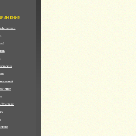
афический
к
ный
тив
а
ический
дия
инальный
лючения
л
а/Фэнтези
ер
ы
стика