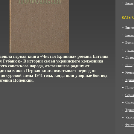
Колье
Биогр
Боеви
Воен
Детек
вошла первая книга «Чистая Криница» романа Евгения
Драм
 Рубанюк» В истории семьи украинского колхозника
Истор
сего советского народа, отстоявшего родину от
дихватчиков Первая книга охватывает период от
Коме
до суровой зимы 1941 года, когда шли упорные бои под
вгений Поповкин.
Крим
Прик
Сериа
Сказк
Трилл
Ужас
Фанта