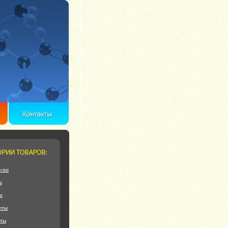
ски
а
и
еты
еты