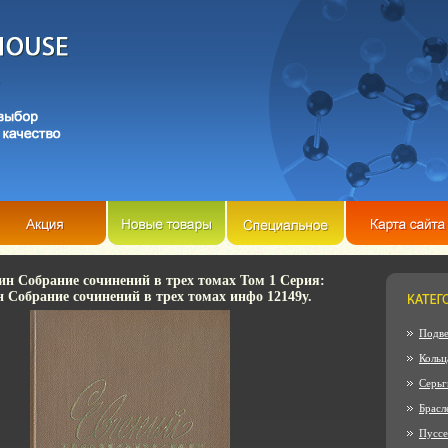
н Собрание сочинений в трех томах Том 1 Серия:
 Собрание сочинений в трех томах инфо 12149y.
Подве
Кольц
Серьг
Брасл
Пусс