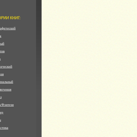
афический
к
ный
тив
а
ический
дия
инальный
лючения
л
а/Фэнтези
ер
ы
стика