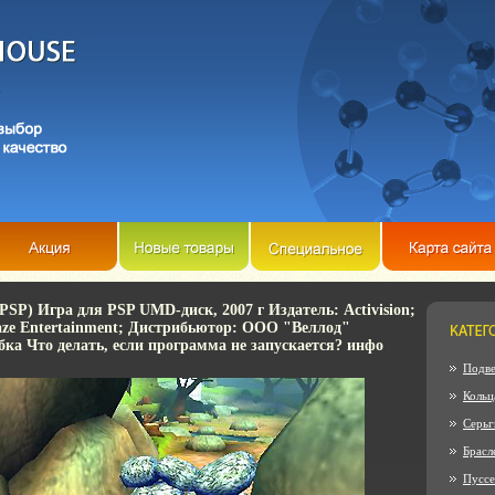
(PSP) Игра для PSP UMD-диск, 2007 г Издатель: Activision;
ze Entertainment; Дистрибьютор: ООО "Веллод"
ка Что делать, если программа не запускается? инфо
Подве
Кольц
Серьг
Брасл
Пусс