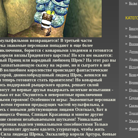
Колье
Биогр
Боеви
мультфильмов возвращается! В третьей части
Воен
а знакомые персонажи попадают в еще более
иключения, борются с коварными злодеями и готовятся
Детек
 короля ввхныТридевятого царства! Но кто им окажется:
Драм
ный Принц или народный любимец Шрек? На этот раз вы
 захватывающую сказку на экране, но и сыграете в ней
Истор
 волшебном королевстве происходят фантастические
герой, двнюолобродушный людоед Шрек, женился на
Коме
и теперь готовится стать правителем! Но коварный
Крим
сь поддержкой рыцарского ордена, решает силой
могут ли верные друзья выдержать нелегкие испытания -
Прик
олько от вас Окунитесь в невероятные приключения
Сериа
рными героями! Особенности игры: Знаменитые персонажи
о всеми героями предыдущих частей мультфильма, а
Сказк
есь с новыми действующими лицами Освткьел, Кот в
Трилл
ринцесса Фиона, Спящая Красавица и многие другие
ение своими незабываемыми шутками! Уникальные
Ужас
ерсонаж наделен уникальными способностями Только
Фанта
я позволят друзьям одолеть узурпатора, чтобы жить
о Сила людоеда Шрека, Экскалибур короля Артура, боевые