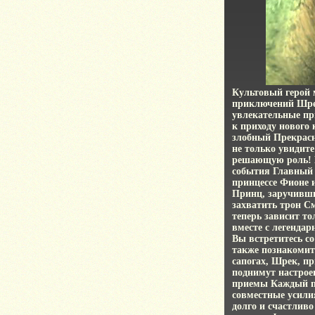
Культовый герой 
приключений Шрек
увлекательные пр
к приходу нового
злобный Прекрас
не только увидите
решающую роль! В
события Главный 
принцессе Фионе 
Принц, заручивши
захватить трон С
теперь зависит т
вместе с легенда
Вы встретитесь с
также познакомит
сапогах, Шрек, п
поднимут настро
приемы Каждый п
совместные усили
долго и счастлив