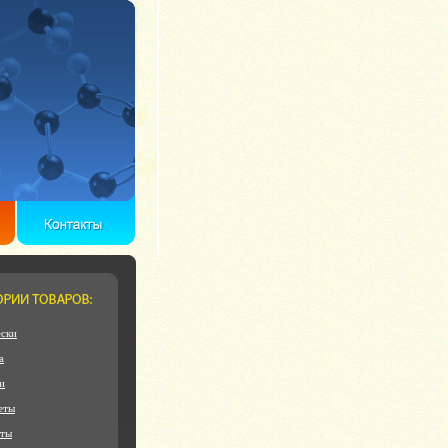
ски
а
и
еты
еты