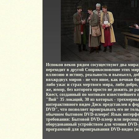
Испокон веков рядом сосуществуют два мир
переходит в другой Соприкосновение этих мир
иллюзию и истину, реальность и вымысел, доб
ввхжрдвух миров - не что иное, как вечная би
либо ужас и страх мертвого мира, либо добро,
же, юмор, без которого просто не дожить до р
Квест, созданный по мотивам известнейшего
"Вий" 35 локаций, 30 из которых - трехмерны
интерактивного видео Диск представлен в ф
DVD", что позволяет проигрывать его не толь
обычном бытовом DVD-плеере! Язык интерфе
требования: Бытовой DVD-плеер или персон
оборудованный устройством для чтения DVD-
программой для проигрывания DVD-видео (ж