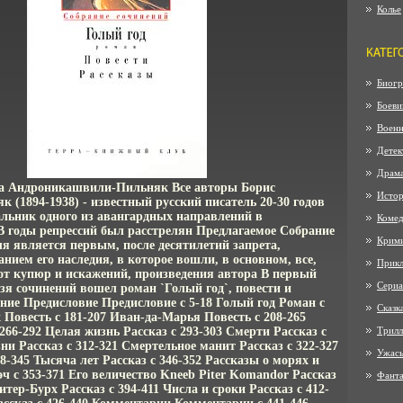
Колье
Биогр
Боеви
Воен
Детек
Драм
ра Андроникашвили-Пильняк Все авторы Борис
Истор
 (1894-1938) - известный русский писатель 20-30 годов
альник одного из авангардных направлений в
Коме
В годы репрессий был расстрелян Предлагаемое Собрание
Крим
я является первым, после десятилетий запрета,
ием его наследия, в которое вошли, в основном, все,
Прик
от купюр и искажений, произведения автора В первый
Сериа
я сочинений вошел роман `Голый год`, повести и
ние Предисловие Предисловие c 5-18 Голый год Роман c
Сказк
 Повесть c 181-207 Иван-да-Марья Повесть c 208-265
266-292 Целая жизнь Рассказ c 293-303 Смерти Рассказ c
Трилл
зни Рассказ c 312-321 Смертельное манит Рассказ c 322-327
Ужас
28-345 Тысяча лет Рассказ c 346-352 Рассказы о морях и
эч c 353-371 Его величество Kneeb Piter Komandor Рассказ
Фанта
итер-Бурх Рассказ c 394-411 Числа и сроки Рассказ c 412-