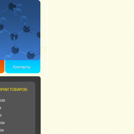
ски
а
и
еты
еты