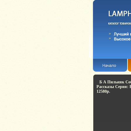
Б А Пильняк Соб
Рассказы Серия: 
12580p.