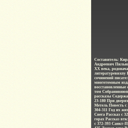
Составитель: Ки
Андреевич Пильняк
XX века, родонач
литературеввхпу 
сочинений писател
многотомным издан
восстановленные 
том Собранивнюпз
рассказы Содержа
23-180 При дверях
Метель Повесть c 
304-311 Год их жи
Снега Рассказ c 3
горах Рассказ втк
c 372-393 Санкт-П