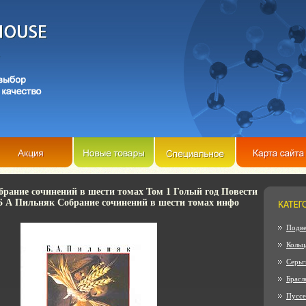
рание сочинений в шести томах Том 1 Голый год Повести
Б А Пильняк Собрание сочинений в шести томах инфо
Подве
Кольц
Серьг
Брасл
Пусс