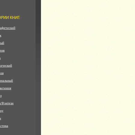
афический
к
ный
тив
а
ический
дия
инальный
лючения
л
а/Фэнтези
ер
ы
стика