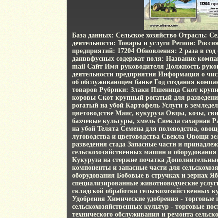
База данных: Сельское хозяйство Отрасль: Се
деятельности: Товары и услуги Регион: Росси
предприятий: 17204 Обновления: 2 раза в год
данввфусных содержат поля: Название компа
mail Сайт Имя руководителя Должность руко
деятельности предприятия Информация о чи
об обслуживающем банке Год создания комп
товаров Рубрики: Злаки Пшеница Скот круп
коровы Скот крупный рогатый для разведени
рогатый на убой Картофель Услуги в земледел
цветоводстве Маис, кукуруза Овцы, козы, св
бахчевые культуры, хмель Свекла сахарная Р
на убой Телята Семена для полеводства, овощ
луговодства и цветоводства Свекла Овощи з
разведения стада Запасные части и принадле
сельскохозяйственных машин и оборудования 
Кукуруза на стержне початка Дополнительные
компоненты и запасные части для сельскохо
оборудования Бобовые в стручках и зернах Я
специализированные животноводческие услуги
складской обработки сельскохозяйственных к
Удобрения Химические удобрения - торговые 
сельскохозяйственных культур - торговые по
технического обслуживания и ремонта сельск