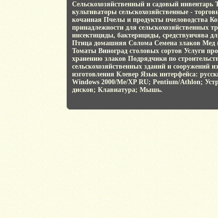
Сельскохозяйственный и садовый инвентарь 
культиваторы сельскохозяйственные - торгов
кочанная Пчелы и продукты пчеловодства Ко
принадлежности для сельскохозяйственных т
инсектициды, бактерициды, средствуичява д
Птица домашняя Солома Семена злаков Мед
Томаты Виноград столовых сортов Услуги про
хранению злаков Подрядчики по строительст
сельскохозяйственных зданий и сооружений и
изготовления Клевер Язык интерфейса: русс
Windows 2000/Me/XP RU; Pentium/Athlon; Уст
дисков; Клавиатура; Мышь.