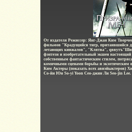
От издателя Режиссер: Янг-Джан Ким Творчес
фильмов "Крадущийся тигр, притаившийся д
летающих кинжалов", "Клятва", qввутъ"Шин
фэнтези и изобретательный экшен настоящий 
собственным фантастическим стилем, потряс
комичными сценами борьбы и экзотическим 
Ким Актеры (показать всех авнэйыктеров) Х
Со-йи Юн So-yi Yoon Сео-джин Ли Seo-jin Lee.