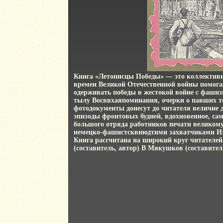
Книга «Летописцы Победы» — это коллективны
времен Великой Отечественной войны помог
одерживать победы в жестокой войне с фашизм
тылу Восввхаяпоминания, очерки о павших 
фотодокументы донесут до читателя величие д
эпизоды фронтовых будней, вдохновенное, са
большого отряда работников печати великому
немецко-фашистсквнюдтими захватчиками И
Книга рассчитана на широкий круг читателе
(составитель, автор) В Мякушков (составитель