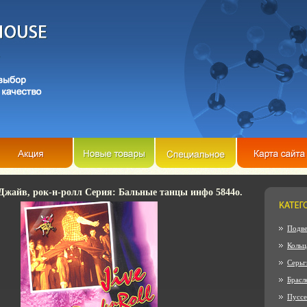
Джайв, рок-н-ролл Серия: Бальные танцы инфо 5844o.
Подве
Кольц
Серьг
Брасл
Пусс