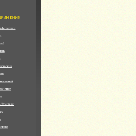
афический
к
ный
тив
а
ический
дия
инальный
лючения
л
а/Фэнтези
ер
ы
стика