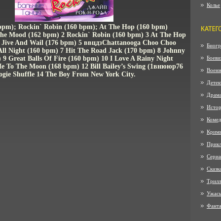
Колье
bpm); Rockin` Robin (160 bpm); At The Hop (160 bpm)
he Mood (162 bpm) 2 Rockin` Robin (160 bpm) 3 At The Hop
 Jive And Wail (176 bpm) 5 ввцдзChattanooga Choo Choo
Биогр
All Night (160 bpm) 7 Hit The Road Jack (170 bpm) 8 Johnny
9 Great Balls Of Fire (160 bpm) 10 I Love A Rainy Night
Боеви
Me To The Moon (168 bpm) 12 Bill Bailey’s Swing (1внююр76
Воен
gie Shuffle 14 The Boy From New York City.
Детек
Драм
Истор
Коме
Крим
Прик
Сериа
Сказк
Трилл
Ужас
Фанта