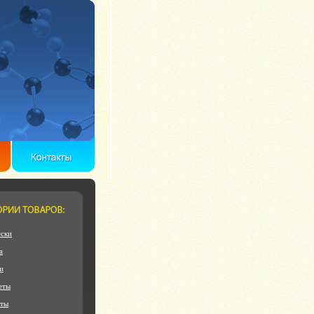
ски
а
и
еты
еты