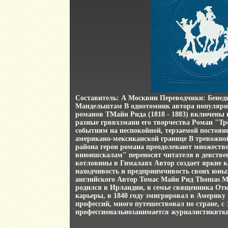
Составитель: А Москвин Переводчики: Бене
Мандельштам В однотомник автора популяр
романов ТМайн Рида (1818 - 1883) включены
разные грввхзмани его творчества Роман "Т
событиям на неспокойной, терзаемой постоя
американо-мексиканской границе В тревожно
района герои романа преодолевают множеств
внюишскалам" переносят читателя в девстве
котловины в Гималаях Автор создает яркие 
находчивость и предприимчивость своих юных
английского Автор Томас Майн Рид Thomas M
родился в Ирландии, в семье священника Отк
карьеры, в 1840 году эмигрировал в Америку
профессий, много путешествовал по стране, с 
профессиональнозанимается журналистиквтк